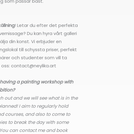
gg som passar bäst.
tällning
! Letar du efter det perfekta
 vernissage? Du kan hyra vårt galleri
älja din konst. Vi erbjuder en
ngslokal till schyssta priser, perfekt
ärer och studenter som vill ta
 oss: contact@neylika.art
n having a painting workshop with
bition?
h out and we will see what is in the
lanned! I aim to regularly hold
d courses, and also to come to
es to break the day with some
! You can contact me and book