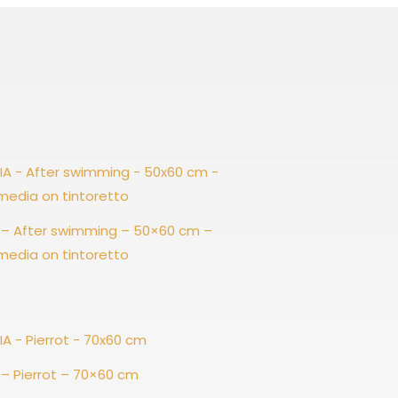
 – After swimming – 50×60 cm –
media on tintoretto
 – Pierrot – 70×60 cm