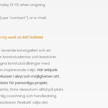
unday 13-15 when ongoing
(use “contact”) or e-mail:
nd my work on INSTAGRAM
t levande konstgalleri och en
ör konststudenter och kreatörer.
gna konstutställningar med
en inspirerande miljö.
Här erbjuds
urser i akryl och möjligheten att
ats för personliga projekt.
ernia, finns dessutom alltid på plats
onlig coachning och handledning.
sökaren flexibelt välja det