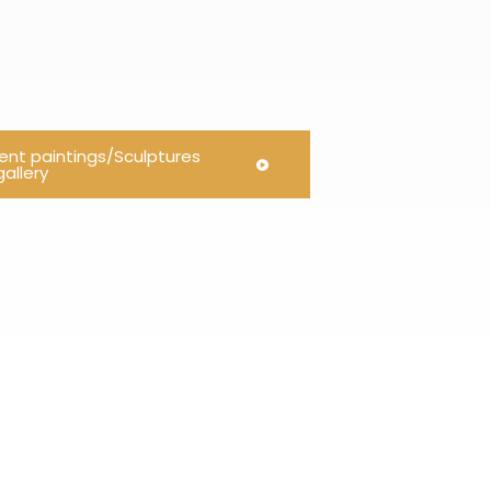
rent paintings/Sculptures
allery