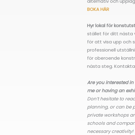
alternativ och upplä
BOKA HÄR
Hyr lokal för konstuts
stället för ditt nästa
för att visa upp och s
professionell utställni
för oberoende konstn
nästa steg. Kontakta
Are you interested i
me or having an exhi
Don’t hesitate to reac
planning, or can be p
private workshops an
schools and compani
necessary creativity