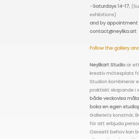
–
Saturdays
14-17
, (S
exhibitions)
and by appointment
contact@neylika.art
Follow the gallery a
Neylikart Studio
är et
kreativ mötesplats f
Studion kombinerar e
praktiskt skapande i 
både veckovisa målark
boka en egen studiopl
Galleriets konstnär, B
för att erbjuda pers
Oavsett behov kan be