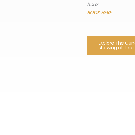
here:
BOOK HERE
Explore The Cur
showing at the g